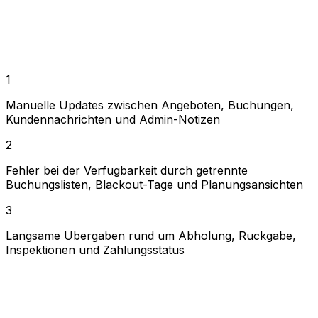
Buchungsdatensatz steuern.
Einen Live-Buchungssatz mit Status, Reisedaten,
Preisen, Rechnungen und Kundenkontext
Angebote, Direktbuchungen, Planung und
Buchungsregeln, die miteinander synchron bleiben
1
Manuelle Updates zwischen Angeboten, Buchungen,
Kundennachrichten und Admin-Notizen
2
Fehler bei der Verfugbarkeit durch getrennte
Buchungslisten, Blackout-Tage und Planungsansichten
3
Langsame Ubergaben rund um Abholung, Ruckgabe,
Inspektionen und Zahlungsstatus
Manuelle Updates zwischen Angeboten, Buchungen,
Kundennachrichten und Admin-Notizen