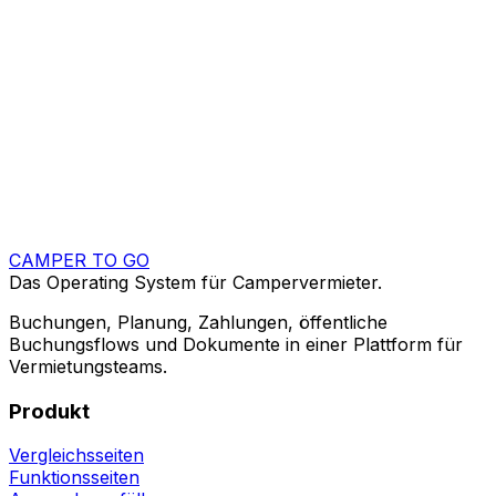
Zahlungen und Dokumente
Verbinde Stripe, Rechnungen, Vertrage, Refunds und
Buchungsdokumente in einem Ablauf.
Funktion
Verfügbarkeitskalender
Halte Buchungen, Blackout-Tage, Downtime-Fenster
und Planung in einem Live-Kalender zusammen.
CAMPER TO GO
Das Operating System für Campervermieter.
Buchungen, Planung, Zahlungen, öffentliche
Buchungsflows und Dokumente in einer Plattform für
Vermietungsteams.
Produkt
Vergleichsseiten
Funktionsseiten