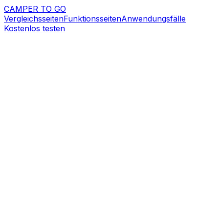
CAMPER TO GO
Vergleichsseiten
Funktionsseiten
Anwendungsfälle
Kostenlos testen
Buchungssoftware fur
Wohnmobilvermieter
Camper To Go gibt Vermietern einen zentralen Ablauf
von Angebot und Buchung uber Pickup-Inspektion bis
zur Ruckgabe und Nachverfolgung, ohne zwischen
Kalendern, Postfachern und Tabellen zu wechseln.
Demo anfragen
Kostenlos testen
Operativer Ablauf
Teams konnen Angebote erstellen, in Buchungen
umwandeln, Buchungsregeln anwenden,
Reservierungen auf dem Planungboard sehen und
Abholung sowie Ruckgabe aus demselben